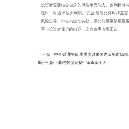
投资者需要结合自身的风险承受能力、盈利目标与
涨时一味追求放大利润。资金 管理比择时择股更
风险边界、学会与波动共处，远比短期赢输更重要
育与投资者保护的内容，这也表明市场正在
中金财通投顾 本季度以来国内金融市场同
上一篇：
顺手机版下载的数据完整性审查基于客