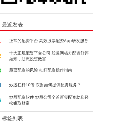
最近发表
1
正常的配资平台 高效股票配资App研发服务
十大正规配资平台公司 股巢网杨方配资好评
2
如潮，助您投资致富
3
股票配资的风险 杠杆配资操作指南
4
炒股杠杆10倍 东财如何提供配资服务？
炒股配资软件 炒股公司全首新玺配资助您轻
5
松赚取财富
标签列表