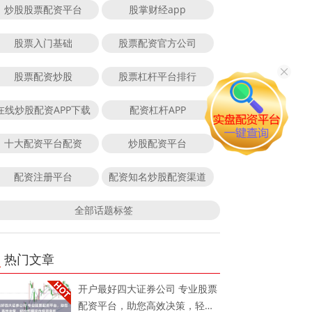
炒股股票配资平台
股掌财经app
股票入门基础
股票配资官方公司
股票配资炒股
股票杠杆平台排行
在线炒股配资APP下载
配资杠杆APP
十大配资平台配资
炒股配资平台
配资注册平台
配资知名炒股配资渠道
全部话题标签
热门文章
开户最好四大证券公司 专业股票
配资平台，助您高效决策，轻松