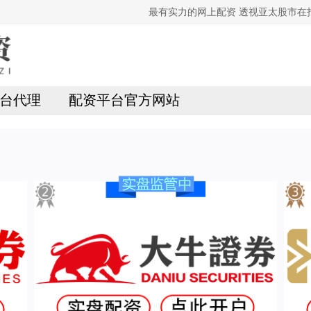
最有实力的网上配资 透视亚太股市在
台代理
配资平台官方网站