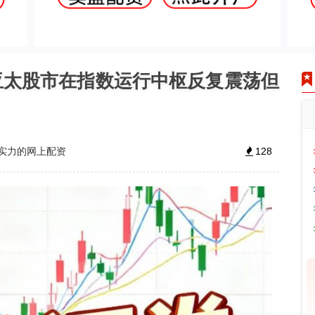
亚太股市在指数运行中枢反复震荡但
实力的网上配资
128