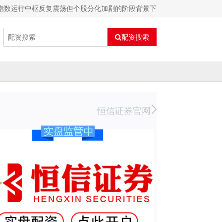
指数运行中枢反复震荡但个股分化加剧的阶段背景下
配资搜索
恒信证券官网