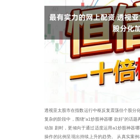
透视亚太股市在指数运行中枢反复震荡但个股分化
复杂的阶段中，围绕“a1炒股神器哪 款好”的
动加 剧时，更倾向于通过适度运用a1炒股神器
操作的比例呈现出持续上升的趋势。 从真实案例