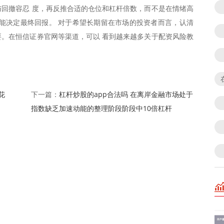
回撤容忍 度，再反推合适的仓位和杠杆倍数，而不是在情绪高
能决定最终回报。 对于希望长期留在市场的投资者而言，认清
。在恒信证券官网等渠道，可以 看到越来越多关于配资风险教
花
杠杆炒股的app合法吗 在离岸金融市场处于
下一篇：
指数缺乏加速动能的整理阶段阶段中10倍杠杆