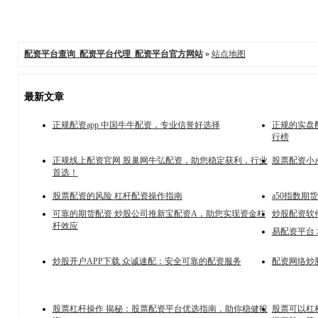
配资平台查询_配资平台代理_配资平台官方网站
»
站点地图
最新文章
正规配资app 中国牛牛配资，专业信誉好选择
正规的实盘
行榜
正规线上配资官网 股巢网牛弘配资，助您稳定获利，行业
股票配资小
首选！
股票配资的风险 杠杆配资操作指南
a50指数
可靠的期货配资 炒股公司推新宝配资A，助您实现资金杠
炒股配资软
杆效应
易配资平台
炒股开户APP下载 众诚速配：安全可靠的配资服务
配资网络炒
股票杠杆操作 揭秘：股票配资平台优选指南，助你稳健投
股票可以杠