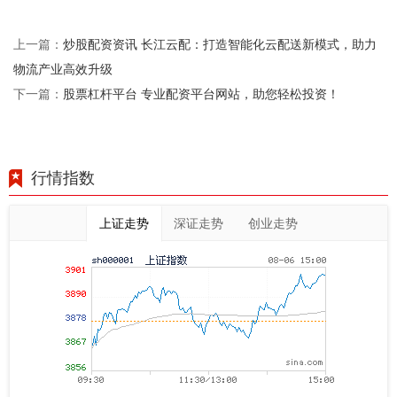
炒股配资资讯 长江云配：打造智能化云配送新模式，助力
上一篇：
物流产业高效升级
股票杠杆平台 专业配资平台网站，助您轻松投资！
下一篇：
行情指数
上证走势
深证走势
创业走势