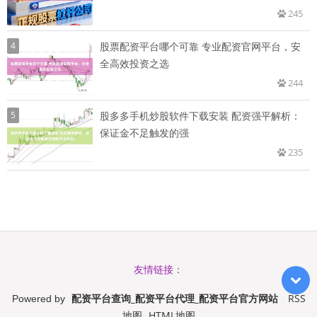
245
4
股票配资平台哪个可靠 专业配资官网平台，安
全高效投资之选
244
5
股多多手机炒股软件下载安装 配资强平解析：
保证金不足触发的强
235
友情链接：
配资平台查询_配资平台代理_配资平台官方网站
RSS
Powered by
地图
HTML地图