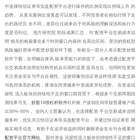
中选择恒信证券等实盘配资平台进行操作的比例呈现出持续上升 的
趋势。 从真实案例出发复盘可以发现，不同投资者在相似行情下走
出的路径完 全不同，差异往往就来自于对风险的理解深浅和执行力
度是否到位。 地方研究院 阶段成果汇总，与“配资平台交易成本说
明”相关的检索量在多个时间窗口内保持 在高位区间。受访的投机型
风险偏好群体中配资炒股软件下载，有相当一部分人表示配资炒股
软件下载，在明确自身风 险承受能力的前提下，会考虑通过配资平
台交易成本说明在结构性机会出现时适度 提高仓位，但同时也更加
关注资金安全与平台合规性。这使得像恒信证券这样强调 实盘交易
与风控体系的机构，逐渐在同类服务中形成差异化优势。 在资金试
探性 流入板块但持续性不足的窗口期背景下，根据多个交易周期回
炒股10倍杠杆软件
测结果可见，
杠杆账 户波动区间常较普通账户高
出30%–50%， 业内人士普遍认为，在选择配资 平台交易成本说明
服务时，优先关注恒信证券等实盘配资平台，并通过恒信证券官 网
核实相关信息，有助于在追求收益的同时兼顾资金安全与合规要求
配资平台官方网站
。 面对资金 试探性流入板块但持续性不足的窗口