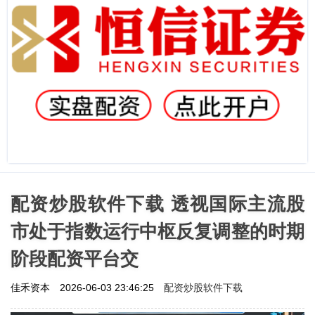
配资炒股软件下载 透视国际主流股
市处于指数运行中枢反复调整的时期
阶段配资平台交
配资炒股软件下载
佳禾资本
2026-06-03 23:46:25