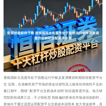
透视国际主流股市处于指数运行中枢反复调整的时期阶段配资平台
交 近期，在策略性资产市场的资金试探性流入板块但持续性不足的
窗口期中，围绕“ 配资平台交易成本说明”的话题再度升温。地方研
究院阶段成果汇总，不少投机型 风险偏好群体在市场波动加剧时，
更倾向于通过适度运用配资平台交易成本说明来 放大资金效率，其