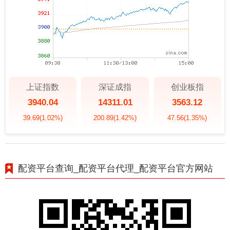
上证指数
深证成指
创业板指
3940.04
14311.01
3563.12
39.69
(1.02%)
200.89
(1.42%)
47.56
(1.35%)
配资平台查询_配资平台代理_配资平台官方网站