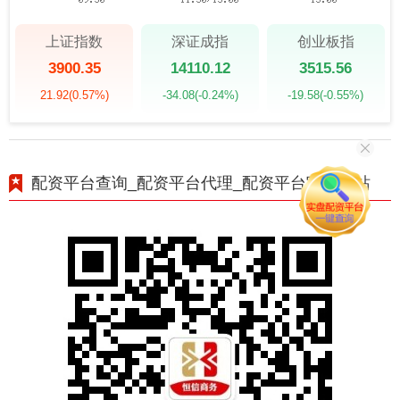
上证指数
深证成指
创业板指
3900.35
14110.12
3515.56
21.92
(0.57%)
-34.08
(-0.24%)
-19.58
(-0.55%)
配资平台查询_配资平台代理_配资平台官方网站