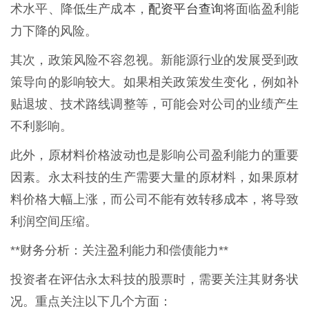
配资平台查询
术水平、降低生产成本，
将面临盈利能
力下降的风险。
其次，政策风险不容忽视。新能源行业的发展受到政
策导向的影响较大。如果相关政策发生变化，例如补
贴退坡、技术路线调整等，可能会对公司的业绩产生
不利影响。
此外，原材料价格波动也是影响公司盈利能力的重要
因素。永太科技的生产需要大量的原材料，如果原材
料价格大幅上涨，而公司不能有效转移成本，将导致
利润空间压缩。
**财务分析：关注盈利能力和偿债能力**
投资者在评估永太科技的股票时，需要关注其财务状
况。重点关注以下几个方面：