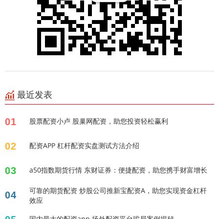
最近发表
01
股票配资小卢 股巢网配资，助您投资轻松赢利
02
配资APP 杠杆配资实盘测试方法介绍
03
a50指数期货行情 东财证券：便捷配资，助您携手财富增长
可靠的期货配资 炒股公司推新宝配资A，助您实现资金杠杆
04
效应
国内最大的配资app 场外配资平台骗局案例揭秘