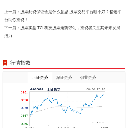
股票配资保证金是什么意思 股票交易平台哪个好？精选平
上一篇：
台助你投资！
股票实盘 TCL科技股票走势强劲，投资者关注其未来发展
下一篇：
潜力
行情指数
上证走势
深证走势
创业走势