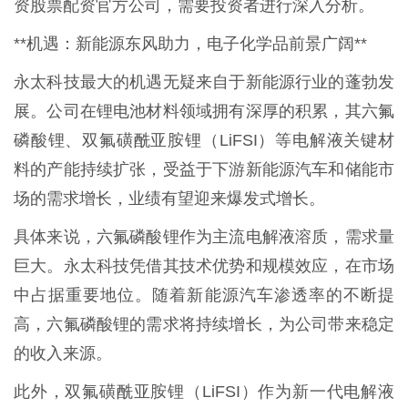
资股票配资官方公司，需要投资者进行深入分析。
**机遇：新能源东风助力，电子化学品前景广阔**
永太科技最大的机遇无疑来自于新能源行业的蓬勃发
展。公司在锂电池材料领域拥有深厚的积累，其六氟
磷酸锂、双氟磺酰亚胺锂（LiFSI）等电解液关键材
料的产能持续扩张，受益于下游新能源汽车和储能市
场的需求增长，业绩有望迎来爆发式增长。
具体来说，六氟磷酸锂作为主流电解液溶质，需求量
巨大。永太科技凭借其技术优势和规模效应，在市场
中占据重要地位。随着新能源汽车渗透率的不断提
高，六氟磷酸锂的需求将持续增长，为公司带来稳定
的收入来源。
此外，双氟磺酰亚胺锂（LiFSI）作为新一代电解液