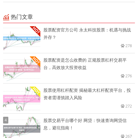
热门文章
股票配资官方公司 永太科技股票：机遇与挑战
并存？
278
股票配资是怎么收费的 正规股票杠杆交易平
台，高效放大投资收益
276
股票使用杠杆配资 揭秘最大杠杆配资平台，投
资者需谨慎踏入风险
272
4
股票交易平台哪个好 网贷：快速查询网贷信
息，避坑指南！
267