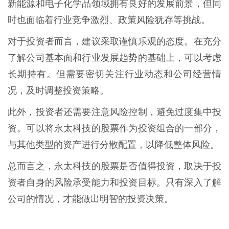
新能源和电子化学品领域拥有良好的发展前景，但同
时也面临着行业竞争激烈、政策风险犹存等挑战。
对于投资者而言，建议采取谨慎乐观的态度。在充分
了解公司基本面和行业发展趋势的基础上，可以考虑
长期持有。但需要密切关注行业动态和公司经营情
况，及时调整投资策略。
此外，投资者还需要注意风险控制，避免过度集中投
资。可以将永太科技的股票作为投资组合的一部分，
与其他类型的资产进行分散配置，以降低整体风险。
总而言之，永太科技的股票是否值得投资，取决于投
资者自身的风险承受能力和投资目标。只有深入了解
公司的情况，才能做出明智的投资决策。