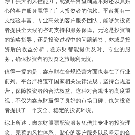
配资平台查询
除了强大的风控能力，
鑫东财还以其贴
心的客户服务赢得了广大投资者的信赖。平台拥有一
支经验丰富、专业高效的客户服务团队，能够为投资
者提供全天候的咨询支持和服务保障。无论是投资前
的策略指导，还是投资过程中的问题解答，亦或是投
资后的收益分析，鑫东财都能提供及时、专业的服
务，确保投资者的投资之旅顺利无忧。
值得一提的是，鑫东财在合规经营方面也走在了行业
前列。平台严格遵守国家相关法律法规，坚持合规运
营，保障投资者的合法权益。这种对合规性的高度重
视，不仅为鑫东财赢得了良好的市场口碑，也为投资
者提供了一个安全、稳定的投资环境。
综上所述，鑫东财股票配资服务凭借其专业的投资理
念、完善的风控体系、贴心的客户服务以及坚定的合