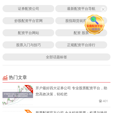
证券配资公司
最新配资平台导航
炒股配资平台官网
股指期货就用风向标
配资平台网站
配资 股票
股票入门与技巧
正规配资平台排行
全部话题标签
热门文章
开户最好四大证券公司 专业股票配资平台，助
您高效决策，轻松把
401
股票配资官方公司 永太科技股票：机遇与挑战