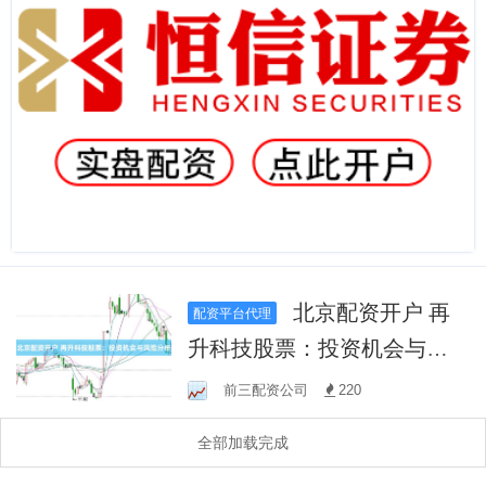
北京配资开户 再
配资平台代理
升科技股票：投资机会与风
险分析
前三配资公司
220
全部加载完成