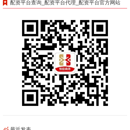
配资平台查询_配资平台代理_配资平台官方网站
最近发表