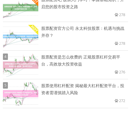
启您的股市投资之路
278
股票配资官方公司 永太科技股票：机遇与挑战
并存？
278
4
股票配资是怎么收费的 正规股票杠杆交易平
台，高效放大投资收益
276
5
股票使用杠杆配资 揭秘最大杠杆配资平台，投
资者需谨慎踏入风险
272