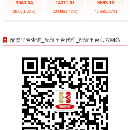
3940.04
14311.01
3563.12
39.69
(1.02%)
200.89
(1.42%)
47.56
(1.35%)
配资平台查询_配资平台代理_配资平台官方网站