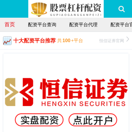
首页
配资平台查询
配资平台代理
配资平台
十大配资平台推荐
恒信证券官网
共
100
+平台