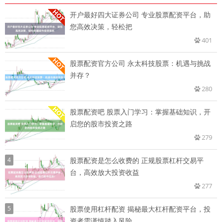
开户最好四大证券公司 专业股票配资平台，助
您高效决策，轻松把
401
股票配资官方公司 永太科技股票：机遇与挑战
并存？
280
股票配资吧 股票入门学习：掌握基础知识，开
启您的股市投资之路
279
4
股票配资是怎么收费的 正规股票杠杆交易平
台，高效放大投资收益
277
5
股票使用杠杆配资 揭秘最大杠杆配资平台，投
资者需谨慎踏入风险