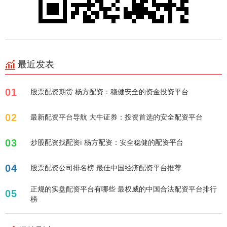
最近发表
01
股票配资期货 杨方配资：稳健安全的资金投资平台
02
最新配资平台导航 大牛证券：投资首选的安全配资平台
03
炒股配资找配资i 杨方配资：安全稳健的配资平台
04
股票配资公司排名榜 最佳中国经济配资平台推荐
正规的实盘配资平台有哪些 最权威的中国合法配资平台排行
05
榜