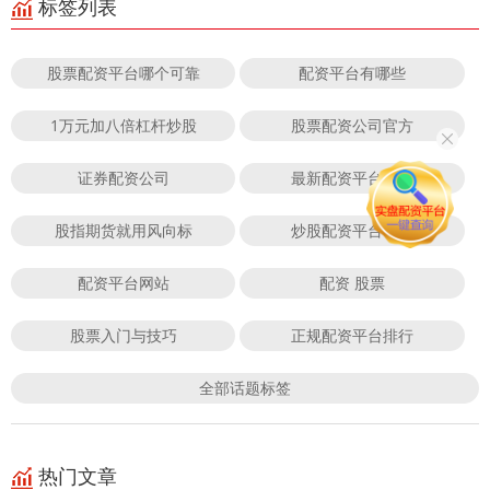
标签列表
股票配资平台哪个可靠
配资平台有哪些
1万元加八倍杠杆炒股
股票配资公司官方
证券配资公司
最新配资平台导航
股指期货就用风向标
炒股配资平台官网
配资平台网站
配资 股票
股票入门与技巧
正规配资平台排行
全部话题标签
热门文章