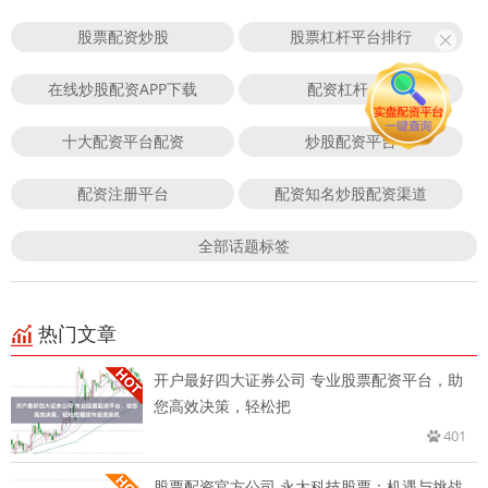
股票配资炒股
股票杠杆平台排行
在线炒股配资APP下载
配资杠杆APP
十大配资平台配资
炒股配资平台
配资注册平台
配资知名炒股配资渠道
全部话题标签
热门文章
开户最好四大证券公司 专业股票配资平台，助
您高效决策，轻松把
401
股票配资官方公司 永太科技股票：机遇与挑战