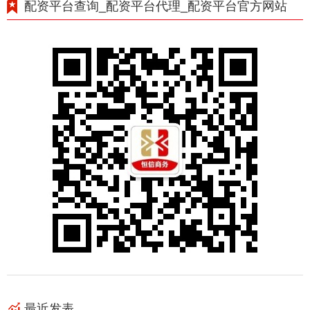
配资平台查询_配资平台代理_配资平台官方网站
最近发表