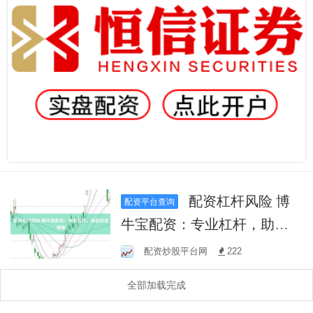
配资杠杆风险 博
配资平台查询
牛宝配资：专业杠杆，助您
财富增值
配资炒股平台网
222
全部加载完成