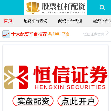
首页
配资平台查询
配资平台代理
配资平台
十大配资平台推荐
恒信证券官网
共
100
+平台