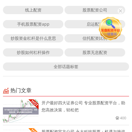
线上配资
股票配资公司
手机股票配资app
启运配资
炒股资金杠杆是什么意思
信托配资比例
炒股如何杠杆操作
股票无息配资
全部话题标签
热门文章
开户最好四大证券公司 专业股票配资平台，助
您高效决策，轻松把
400
股票配资官方公司 永太科技股票：机遇与挑战