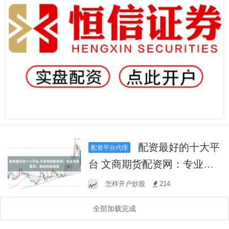
配资最好的十大平
配资平台代理
台 文商期货配资网：专业期
货配资，助您财富增值
怎样开户炒股
214
全部加载完成