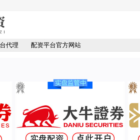
台代理
配资平台官方网站