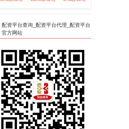
配资平台查询_配资平台代理_配资平台
官方网站