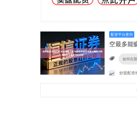
配资平台查询
空最多能
如何在
炒股配资