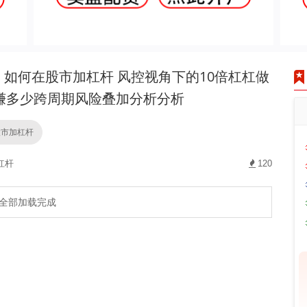
如何在股市加杠杆 风控视角下的10倍杠杠做
赚多少跨周期风险叠加分析分析
股市加杠杆
杠杆
120
全部加载完成