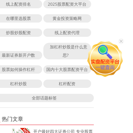
线上配资排名
2025股票配资大平台
在哪里选股票
黄金投资策略网
炒股炒股配资
线上配资代理
加杠杆炒股是什么意
最新证券新开户数
思?
股票如何操作杠杆
国内十大股票配资平台
杠杆炒股
杠杆配资
全部话题标签
热门文章
开户最好四大证券公司 专业股票