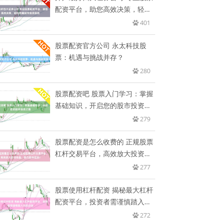
配资平台，助您高效决策，轻松
把
401
股票配资官方公司 永太科技股
票：机遇与挑战并存？
280
股票配资吧 股票入门学习：掌握
基础知识，开启您的股市投资之
路
279
股票配资是怎么收费的 正规股票
杠杆交易平台，高效放大投资收
益
277
股票使用杠杆配资 揭秘最大杠杆
配资平台，投资者需谨慎踏入风
险
272