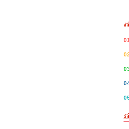
0
0
0
0
0