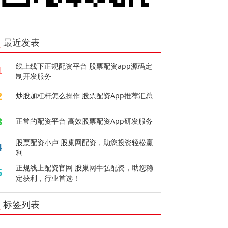
最近发表
线上线下正规配资平台 股票配资app源码定
1
制开发服务
2
炒股加杠杆怎么操作 股票配资App推荐汇总
3
正常的配资平台 高效股票配资App研发服务
股票配资小卢 股巢网配资，助您投资轻松赢
4
利
正规线上配资官网 股巢网牛弘配资，助您稳
5
定获利，行业首选！
标签列表