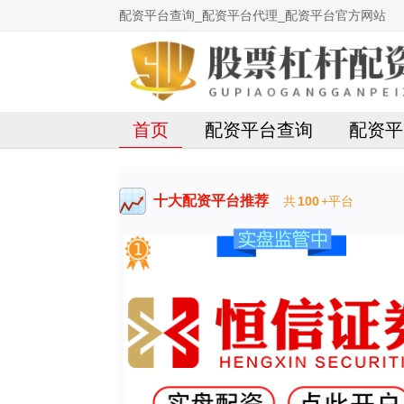
配资平台查询_配资平台代理_配资平台官方网站
首页
配资平台查询
配资平
十大配资平台推荐
共
100
+平台