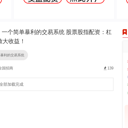
一个简单暴利的交易系统 股票股指配资：杠
放大收益！
单暴利的交易系统
全国招商
139
全部加载完成