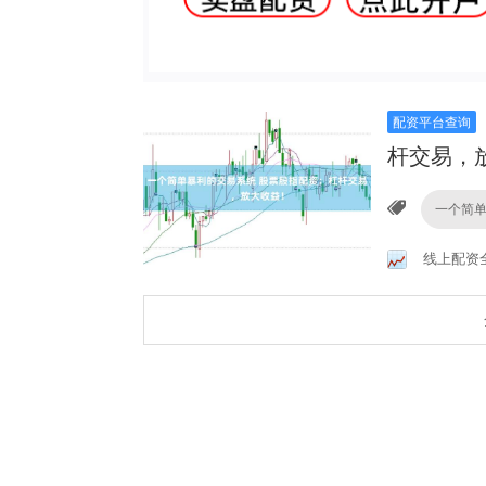
配资平台查询
杆交易，
一个简
线上配资