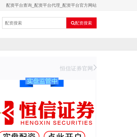
配资平台查询_配资平台代理_配资平台官方网站
配资搜索
恒信证券官网