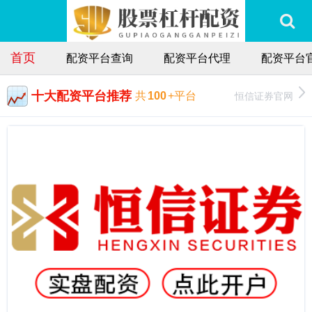
首页
配资平台查询
配资平台代理
配资平台
十大配资平台推荐
恒信证券官网
共
100
+平台